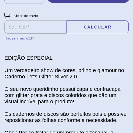
ALTERAR CEP
Entregas para o CEP:
Meios de envio
CALCULAR
Não sei meu CEP
EDIÇÃO ESPECIAL
Um verdadeiro show de cores, brilho e glamour no
Caderno Let's Glitter Silver 2.0
O seu novo queridinho possui capa e contracapa
com glitter prata
e discos coloridos que dão um
visual incrível para o produto
!
Os cadernos de discos são perfeitos pois é possível
reposicionar as folhas conforme a necessidade.
Obs.: Por se tratar de um produto artesanal, a