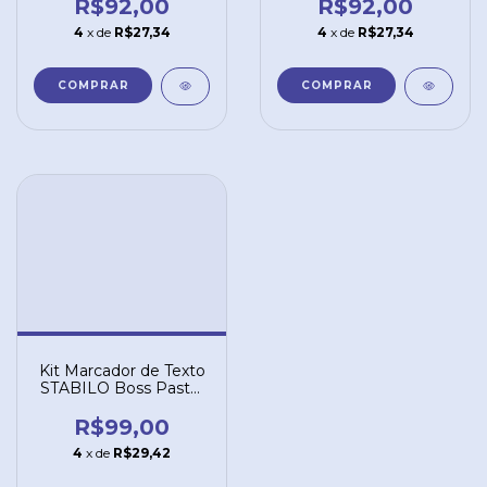
12 un
R$92,00
R$92,00
4
x de
R$27,34
4
x de
R$27,34
Kit Marcador de Texto
STABILO Boss Pastel
+ Mini Pastellove +
Swing Cool Pastel
R$99,00
com 12 un
4
x de
R$29,42