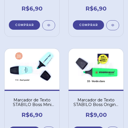
Pastellove - Pêssego
Pastellove - Lilás
Pastel 126
Pastel 155
R$6,90
R$6,90
Marcador de Texto
Marcador de Texto
STABILO Boss Mini
STABILO Boss Original
Pastellove - Azul
- Verde Claro 33
Pastel 113
R$6,90
R$9,00