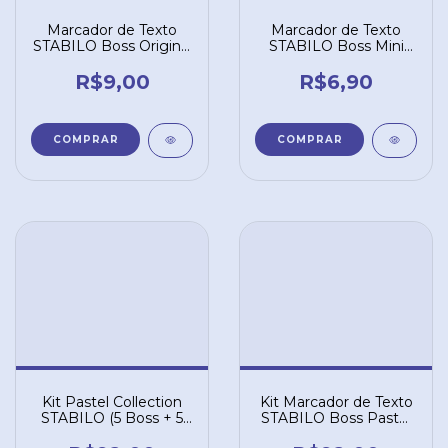
Marcador de Texto
Marcador de Texto
STABILO Boss Original
STABILO Boss Mini
- Amarelo 24
Pastellove - Amarelo
Pastel 144
R$9,00
R$6,90
Kit Pastel Collection
Kit Marcador de Texto
STABILO (5 Boss + 5
STABILO Boss Pastel
Point 88) com 10 un
+ Mini Pastellove com