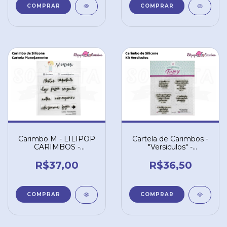
Carimbo M - LILIPOP
Cartela de Carimbos -
CARIMBOS -
"Versiculos" -
"Planejamento 3" -
Scrapbook by Tamy -
Remoni
LILIPOP CARIMBOS
R$37,00
R$36,50