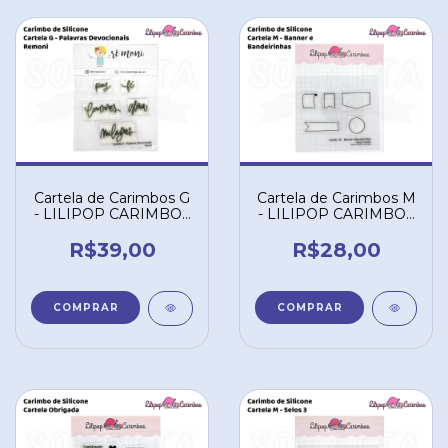
Cartela de Carimbos G
Cartela de Carimbos M
- LILIPOP CARIMBOS
- LILIPOP CARIMBOS
- "Palavras
- "Banner e
Devocionais" - Remoni
Bandeirinhas"
R$39,00
R$28,00