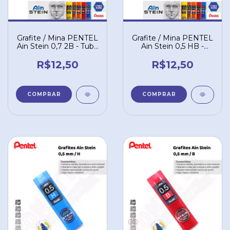
Grafite / Mina PENTEL
Grafite / Mina PENTEL
Ain Stein 0,7 2B - Tubo
Ain Stein 0,5 HB -
com 40 un. C277-2BO
Tubo com 40 un.
C275-HBO
R$12,50
R$12,50