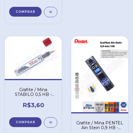
Grafite / Mina
STABILO 0,5 HB -
Tubo com 12 unidades
3205/12/HB
R$3,60
Grafite / Mina PENTEL
Ain Stein 0,9 HB -
Tubo com 36 un.