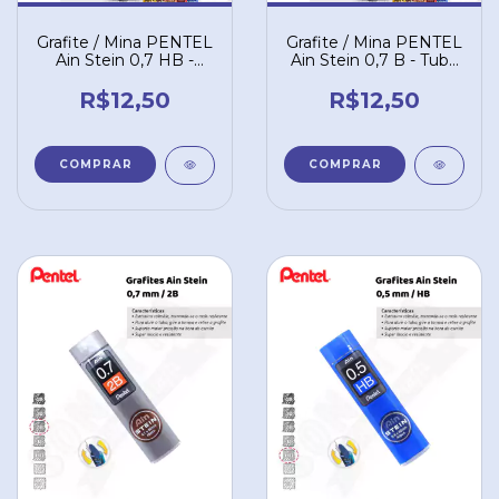
Grafite / Mina PENTEL
Grafite / Mina PENTEL
Ain Stein 0,7 HB -
Ain Stein 0,7 B - Tubo
Tubo com 40 un.
com 40 un. C277-BO
C277-HBO
R$12,50
R$12,50