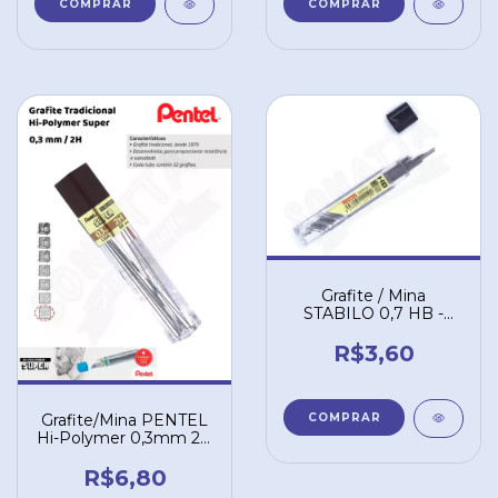
Grafite / Mina
STABILO 0,7 HB -
Tubo com 12 unidades
3207/12/HB
R$3,60
Grafite/Mina PENTEL
Hi-Polymer 0,3mm 2H
– 3002H
R$6,80