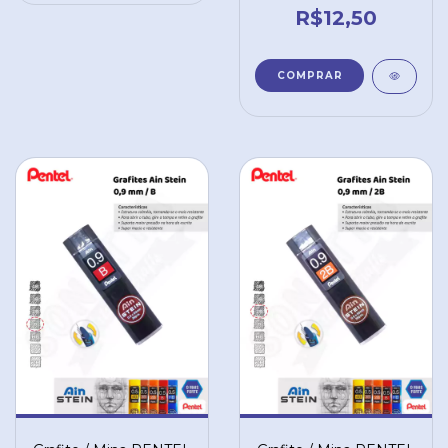
C279-HBO
R$12,50