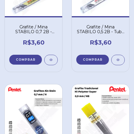
Grafite / Mina
Grafite / Mina
STABILO 0,7 2B -
STABILO 0,5 2B - Tubo
Tubo com 12 unidades
com 12 unidades
3207/12/2B
3205/12/2B
R$3,60
R$3,60