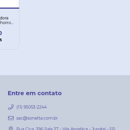
dora
chorro
0
5
Entre em contato
(11) 95053-2244
sac@sonatta.com.br
Rua Cica, 396 Sala 37 - Vila Angélica - Jundiaí - SP