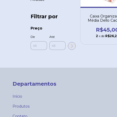
Filtrar por
Caixa Organiza
Média Dello Ca
2214.01
Preço
R$45,0
2
x de
R$26,2
De
Até
Departamentos
Início
Produtos
Contato